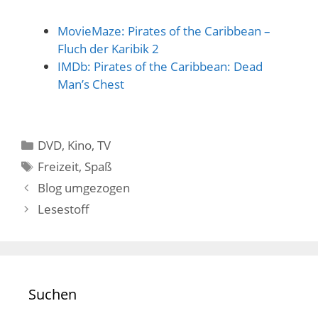
MovieMaze: Pirates of the Caribbean –
Fluch der Karibik 2
IMDb: Pirates of the Caribbean: Dead
Man’s Chest
Kategorien
DVD, Kino, TV
Schlagwörter
Freizeit
,
Spaß
Blog umgezogen
Lesestoff
Suchen