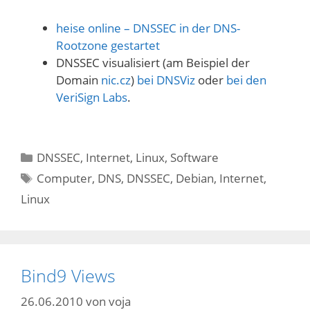
heise online – DNSSEC in der DNS-
Rootzone gestartet
DNSSEC visualisiert (am Beispiel der
Domain
nic.cz
)
bei DNSViz
oder
bei den
VeriSign Labs
.
Kategorien
DNSSEC
,
Internet
,
Linux
,
Software
Schlagwörter
Computer
,
DNS
,
DNSSEC
,
Debian
,
Internet
,
Linux
Bind9 Views
26.06.2010
von
voja