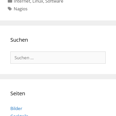
Kategorien
Internet
,
Linux
,
Software
Schlagwörter
Nagios
Suchen
Suchen
nach:
Seiten
Bilder