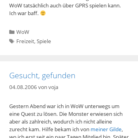
WoW tatsächlich auch über GPRS spielen kann.
Ich war baff.
Kategorien
WoW
Schlagwörter
Freizeit
,
Spiele
Gesucht, gefunden
04.08.2006
von
voja
Gestern Abend war ich in WoW unterwegs um
eine Quest zu lösen. Die Monster erwiesen sich
aber als zahlreich, wodurch ich nicht alleine
zurecht kam. Hilfe bekam ich von
meiner Gilde
,
wo ich erst seit ein paar Tagen Mitglied bin. Später