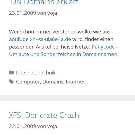
IDN Domains erklärt
23.01.2009
von
voja
Wer schon immer verstehen wollte wie aus
äöüß.de
xn--ss-uia6e4a.de
wird, findet einen
passenden Artikel bei heise Netze:
Punycode –
Umlaute und Sonderzeichen in Domainnamen
.
Kategorien
Internet
,
Technik
Schlagwörter
Computer
,
Domains
,
Internet
XFS: Der erste Crash
22.01.2009
von
voja