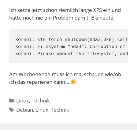
Ich setze jetzt schon ziemlich lange XFS ein und
hatte noch nie ein Problem damit. Bis heute.
kernel: xfs_force_shutdown(hda3,0x8) called 
kernel: Filesystem "hda3": Corruption of in-
kernel: Please umount the filesystem, and re
Am Wochenende muss ich mal schauen wie/ob
ich das reparieren kann…
Kategorien
Linux
,
Technik
Schlagwörter
Debian
,
Linux
,
Technik