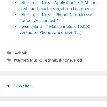
teltarif.de – News: Apple iPhone: SIM-Lock
bleibt auch nach zwei Jahren bestehen
teltarif.de – News: iPhone-Datendrossel
nur bei „Missbrauch“
heise online – T-Mobile meldet 10.000
verkaufte iPhones am ersten Tag
Kategorien
Technik
Schlagwörter
Internet
,
Musik
,
Technik
,
iPhone
,
iPod
Seite
Seite
1
2
Weiter
→