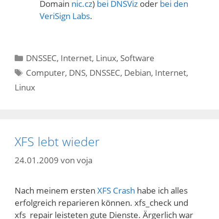
Domain
nic.cz
)
bei DNSViz
oder
bei den
VeriSign Labs
.
Kategorien
DNSSEC
,
Internet
,
Linux
,
Software
Schlagwörter
Computer
,
DNS
,
DNSSEC
,
Debian
,
Internet
,
Linux
XFS lebt wieder
24.01.2009
von
voja
Nach meinem ersten
XFS Crash
habe ich alles
erfolgreich reparieren können. xfs_check und
xfs_repair leisteten gute Dienste. Ärgerlich war