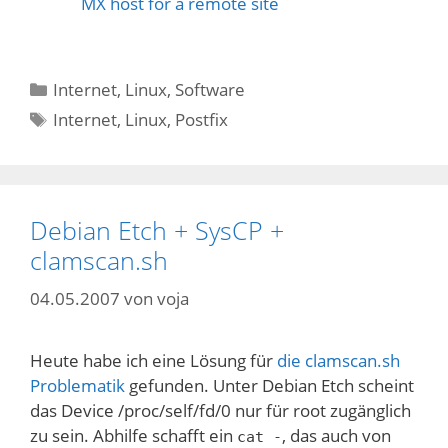
MX host for a remote site
Kategorien
Internet
,
Linux
,
Software
Schlagwörter
Internet
,
Linux
,
Postfix
Debian Etch + SysCP +
clamscan.sh
04.05.2007
von
voja
Heute habe ich eine Lösung für
die clamscan.sh
Problematik
gefunden. Unter Debian Etch scheint
das Device /proc/self/fd/0 nur für root zugänglich
zu sein. Abhilfe schafft ein
, das auch von
cat -