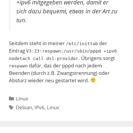
+ipv6 mitgegeben werden, damit er
sich dazu bequemt, etwas in der Art zu
tun.
Seitdem steht in meiner
der
/etc/inittab
Eintrag
V3:23:respawn:/usr/sbin/pppd +ipv6
. Übrigens sorgt
nodetach call dsl-provider
dafür, das der pppd nach jedem
respawn
Beenden (durch z.B. Zwangstrennung) oder
Absturz wieder neu gestartet wird.
Kategorien
Linux
Schlagwörter
Debian
,
IPv6
,
Linux