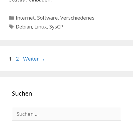
Kategorien
Internet
,
Software
,
Verschiedenes
Schlagwörter
Debian
,
Linux
,
SysCP
Seite
Seite
1
2
Weiter
→
Suchen
Suchen
nach: