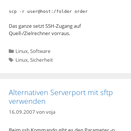
scp -r user@host:/folder order
Das ganze setzt SSH-Zugang auf
Quell-/Zielrechner vorraus.
Kategorien
Linux
,
Software
Schlagwörter
Linux
,
Sicherheit
Alternativen Serverport mit sftp
verwenden
16.09.2007
von
voja
Beim ssh Kommando gibt es den Parameter -p