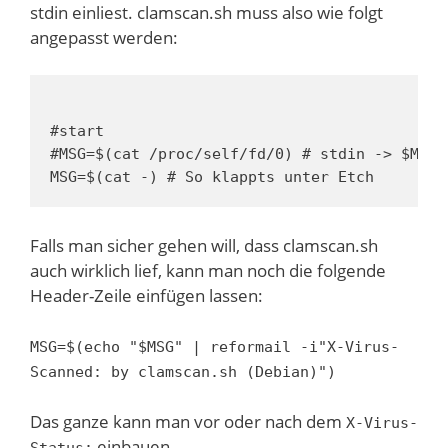
stdin einliest. clamscan.sh muss also wie folgt
angepasst werden:
#start

#MSG=$(cat /proc/self/fd/0) # stdin -> $MSG

MSG=$(cat -) # So klappts unter Etch
Falls man sicher gehen will, dass clamscan.sh
auch wirklich lief, kann man noch die folgende
Header-Zeile einfügen lassen:
MSG=$(echo "$MSG" | reformail -i"X-Virus-
Scanned: by clamscan.sh (Debian)")
Das ganze kann man vor oder nach dem
X-Virus-
einbauen.
Status: