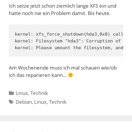
Ich setze jetzt schon ziemlich lange XFS ein und
hatte noch nie ein Problem damit. Bis heute.
kernel: xfs_force_shutdown(hda3,0x8) called 
kernel: Filesystem "hda3": Corruption of in-
kernel: Please umount the filesystem, and re
Am Wochenende muss ich mal schauen wie/ob
ich das reparieren kann…
Kategorien
Linux
,
Technik
Schlagwörter
Debian
,
Linux
,
Technik