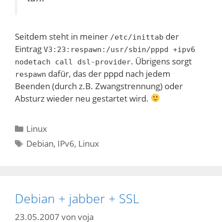
Seitdem steht in meiner
der
/etc/inittab
Eintrag
V3:23:respawn:/usr/sbin/pppd +ipv6
. Übrigens sorgt
nodetach call dsl-provider
dafür, das der pppd nach jedem
respawn
Beenden (durch z.B. Zwangstrennung) oder
Absturz wieder neu gestartet wird.
Kategorien
Linux
Schlagwörter
Debian
,
IPv6
,
Linux
Debian + jabber + SSL
23.05.2007
von
voja