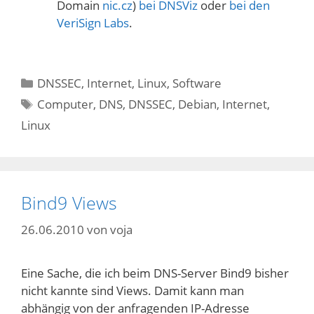
Domain
nic.cz
)
bei DNSViz
oder
bei den
VeriSign Labs
.
Kategorien
DNSSEC
,
Internet
,
Linux
,
Software
Schlagwörter
Computer
,
DNS
,
DNSSEC
,
Debian
,
Internet
,
Linux
Bind9 Views
26.06.2010
von
voja
Eine Sache, die ich beim DNS-Server Bind9 bisher
nicht kannte sind Views. Damit kann man
abhängig von der anfragenden IP-Adresse