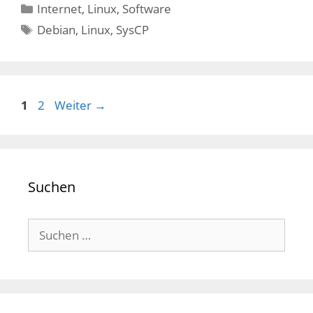
Kategorien
Internet
,
Linux
,
Software
Schlagwörter
Debian
,
Linux
,
SysCP
Seite
Seite
1
2
Weiter
→
Suchen
Suchen
nach: