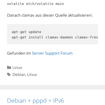
volatile etch/volatile main
Danach clamav aus dieser Quelle aktualisieren:
apt-get update

apt-get install clamav-daemon clamav-freshcl
Gefunden im
Server Support Forum
Kategorien
Linux
Schlagwörter
Debian
,
Linux
Debian + pppd + IPv6