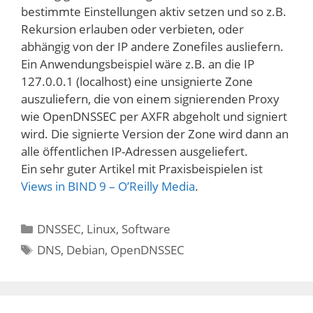
bestimmte Einstellungen aktiv setzen und so z.B.
Rekursion erlauben oder verbieten, oder
abhängig von der IP andere Zonefiles ausliefern.
Ein Anwendungsbeispiel wäre z.B. an die IP
127.0.0.1 (localhost) eine unsignierte Zone
auszuliefern, die von einem signierenden Proxy
wie OpenDNSSEC per AXFR abgeholt und signiert
wird. Die signierte Version der Zone wird dann an
alle öffentlichen IP-Adressen ausgeliefert.
Ein sehr guter Artikel mit Praxisbeispielen ist
Views in BIND 9 – O’Reilly Media
.
Kategorien
DNSSEC
,
Linux
,
Software
Schlagwörter
DNS
,
Debian
,
OpenDNSSEC