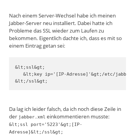
Nach einem Server-Wechsel habe ich meinen
Jabber-Server neu installiert. Dabei hatte ich
Probleme das SSL wieder zum Laufen zu
bekommen. Eigentlich dachte ich, dass es mit so
einem Eintrag getan sei:
&lt;ssl&gt;

   &lt;key ip='[IP-Adresse]'&gt;/etc/jabber/
&lt;/ssl&gt;
Da lag ich leider falsch, da ich noch diese Zeile in
der
einkommentieren musste:
jabber.xml
&lt;ssl port='5223'&gt;[IP-
Adresse]&lt;/ssl&gt;