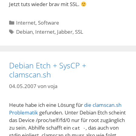
Jetzt tuts wieder brav mit SSL.
Kategorien
Internet
,
Software
Schlagwörter
Debian
,
Internet
,
Jabber
,
SSL
Debian Etch + SysCP +
clamscan.sh
04.05.2007
von
voja
Heute habe ich eine Lösung für
die clamscan.sh
Problematik
gefunden. Unter Debian Etch scheint
das Device /proc/self/fd/0 nur für root zugänglich
zu sein. Abhilfe schafft ein
, das auch von
cat -
stdin einliest. clamscan.sh muss also wie folgt