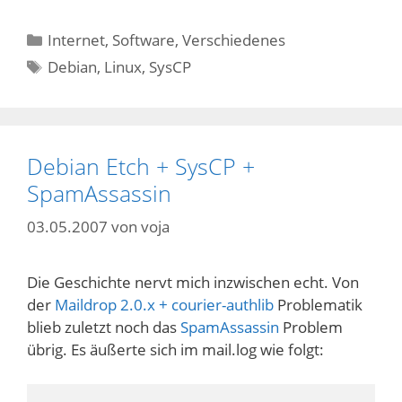
Kategorien
Internet
,
Software
,
Verschiedenes
Schlagwörter
Debian
,
Linux
,
SysCP
Debian Etch + SysCP +
SpamAssassin
03.05.2007
von
voja
Die Geschichte nervt mich inzwischen echt. Von
der
Maildrop 2.0.x + courier-authlib
Problematik
blieb zuletzt noch das
SpamAssassin
Problem
übrig. Es äußerte sich im mail.log wie folgt: