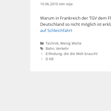
10.06.2010
von
voja
Warum in Frankreich der TGV dem F
Deutschland so nicht möglich ist erkl
auf Schleichfahrt
Kategorien
Technik
,
Wenig Worte
Schlagwörter
Bahn
,
Verkehr
Erfindung, die die Welt braucht
D KB