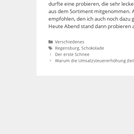
durfte eine probieren, die sehr leck
aus dem Sortiment mitgenommen. Al
empfohlen, den ich auch noch dazu 
Heute Abend stand dann probieren an
Kategorien
Verschiedenes
Schlagwörter
Regensburg
,
Schokolade
Der erste Schnee
Warum die Umsatzsteuererhöhung (tei