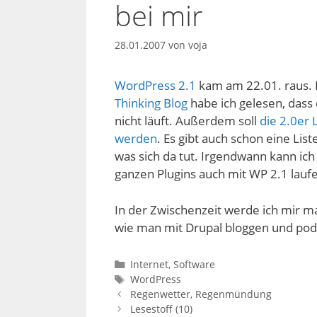
bei mir
28.01.2007
von
voja
WordPress 2.1
kam am 22.01. raus. I
Thinking Blog
habe ich gelesen, dass 
nicht läuft. Außerdem soll
die 2.0er 
werden
. Es gibt auch schon eine List
was sich da tut. Irgendwann kann ic
ganzen Plugins auch mit WP 2.1 laufe
In der Zwischenzeit werde ich mir m
wie man mit Drupal bloggen und pod
Kategorien
Internet
,
Software
Schlagwörter
WordPress
Regenwetter, Regenmündung
Lesestoff (10)