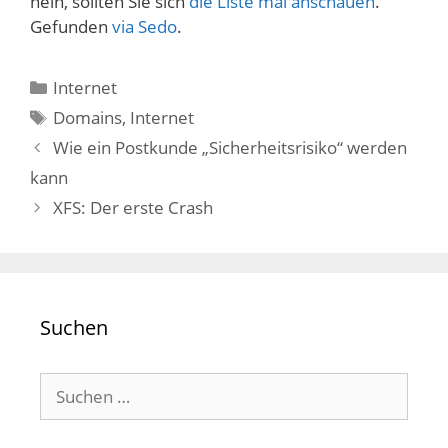
nein, sollten Sie sich
die Liste mal anschauen
.
Gefunden
via Sedo
.
Kategorien
Internet
Schlagwörter
Domains
,
Internet
Wie ein Postkunde „Sicherheitsrisiko“ werden
kann
XFS: Der erste Crash
Suchen
Suchen
nach: