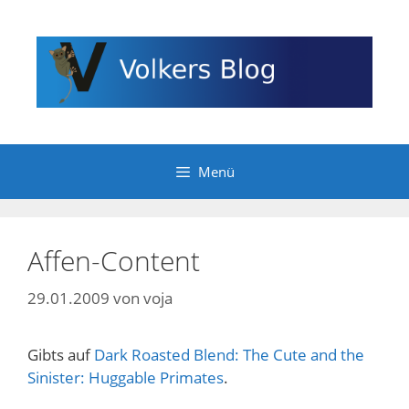
Zum
Inhalt
springen
Menü
Affen-Content
29.01.2009
von
voja
Gibts auf
Dark Roasted Blend: The Cute and the
Sinister: Huggable Primates
.