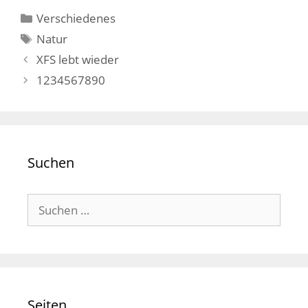
Kategorien
Verschiedenes
Schlagwörter
Natur
XFS lebt wieder
1234567890
Suchen
Suchen
nach:
Seiten