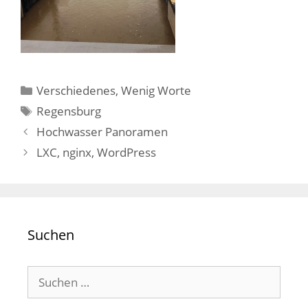
Kategorien
Verschiedenes
,
Wenig Worte
Schlagwörter
Regensburg
Hochwasser Panoramen
LXC, nginx, WordPress
Suchen
Suchen
nach: