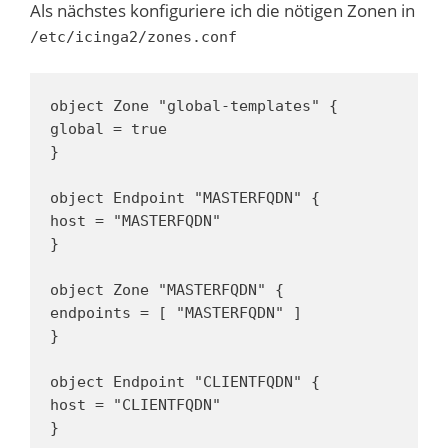
Als nächstes konfiguriere ich die nötigen Zonen in
/etc/icinga2/zones.conf
object Zone "global-templates" {

global = true

}

object Endpoint "MASTERFQDN" {

host = "MASTERFQDN"

}

object Zone "MASTERFQDN" {

endpoints = [ "MASTERFQDN" ]

}

object Endpoint "CLIENTFQDN" {

host = "CLIENTFQDN"

}
