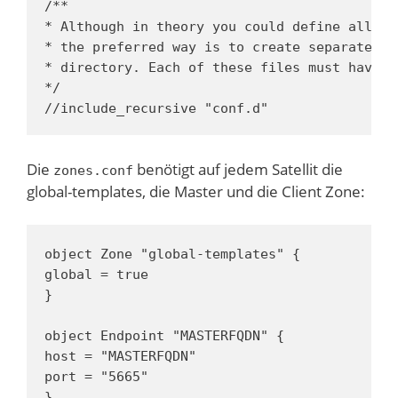
/**

* Although in theory you could define all yo
* the preferred way is to create separate di
* directory. Each of these files must have t
*/

//include_recursive "conf.d"
Die
benötigt auf jedem Satellit die
zones.conf
global-templates, die Master und die Client Zone:
object Zone "global-templates" {

global = true

}

object Endpoint "MASTERFQDN" {

host = "MASTERFQDN"

port = "5665"

}
