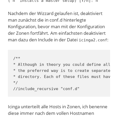
('n' installs a master setup) [Y/n]: n
Nachdem der Wizzard gelaufen ist, deaktiviert
man zunächst die in conf.d hinterlegte
Konfiguration, bevor man mit der Konfiguration
der Zonen fortfährt. Am einfachsten deaktiviert
man dazu den Include in der Datei
:
icinga2.conf
/**

* Although in theory you could define all yo
* the preferred way is to create separate di
* directory. Each of these files must have t
*/

//include_recursive "conf.d"
Icinga unterteilt alle Hosts in Zonen, ich benenne
diese immer nach dem vollen Hostnamen