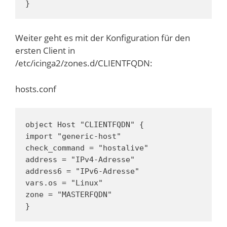
}
Weiter geht es mit der Konfiguration für den
ersten Client in
/etc/icinga2/zones.d/CLIENTFQDN:
hosts.conf
object Host "CLIENTFQDN" {

import "generic-host"

check_command = "hostalive"

address = "IPv4-Adresse"

address6 = "IPv6-Adresse"

vars.os = "Linux"

zone = "MASTERFQDN"

}