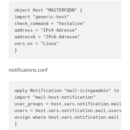
object Host "MASTERFQDN" {

import "generic-host"

check_command = "hostalive"

address = "IPv4-Adresse"

address6 = "IPv6-Adresse"

vars.os = "Linux"

}
notifications.conf
apply Notification "mail-icingaadmin" to Host
import "mail-host-notification"

user_groups = host.vars.notification.mail.gro
users = host.vars.notification.mail.users

assign where host.vars.notification.mail

}
