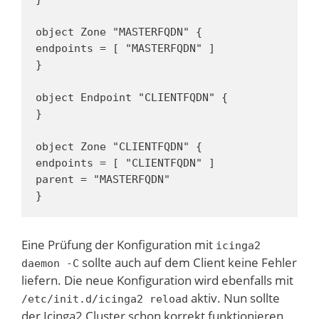
object Zone "MASTERFQDN" {

endpoints = [ "MASTERFQDN" ]

}

object Endpoint "CLIENTFQDN" {

}

object Zone "CLIENTFQDN" {

endpoints = [ "CLIENTFQDN" ]

parent = "MASTERFQDN"

}
Eine Prüfung der Konfiguration mit
icinga2
sollte auch auf dem Client keine Fehler
daemon -C
liefern. Die neue Konfiguration wird ebenfalls mit
aktiv. Nun sollte
/etc/init.d/icinga2 reload
der Icinga2 Cluster schon korrekt funktionieren