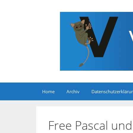
Zum
Inhalt
springen
Home
Archiv
Datenschutzerkläru
Free Pascal und