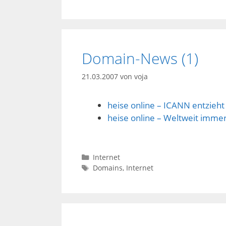
Domain-News (1)
21.03.2007
von
voja
heise online – ICANN entzieht 
heise online – Weltweit imme
Kategorien
Internet
Schlagwörter
Domains
,
Internet