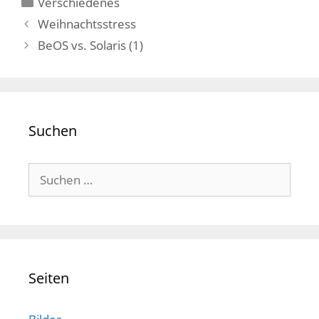
Kategorien
Verschiedenes
Weihnachtsstress
BeOS vs. Solaris (1)
Suchen
Suchen
nach:
Seiten