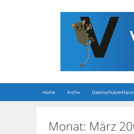
Zum
Inhalt
springen
Home
Archiv
Datenschutzerkläru
Monat:
März 20