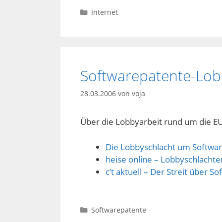
Kategorien
Internet
Softwarepatente-Lob
28.03.2006
von
voja
Über die Lobbyarbeit rund um die EU
Die Lobbyschlacht um Softwar
heise online – Lobbyschlach
c’t aktuell – Der Streit über S
Kategorien
Softwarepatente