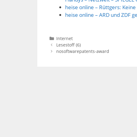
heise online – Rüttgers: Kei
heise online – ARD und ZDF g
Kategorien
Internet
Lesestoff (6)
nosoftwarepatents-award