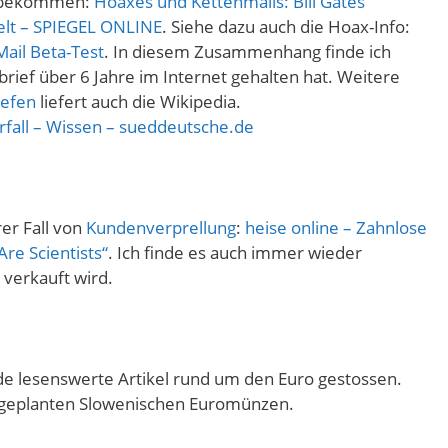
h bekommen:
Hoaxes und Kettenmails: Bill Gates
elt – SPIEGEL ONLINE
. Siehe dazu auch die Hoax-Info:
Mail Beta-Test
. In diesem Zusammenhang finde ich
brief über 6 Jahre im Internet gehalten hat. Weitere
iefen
liefert auch die Wikipedia.
erfall – Wissen – sueddeutsche.de
er Fall von
Kundenverprellung
:
heise online – Zahnlose
re Scientists“
. Ich finde es auch immer wieder
 verkauft wird.
nde lesenswerte Artikel rund um den Euro gestossen.
en geplanten Slowenischen Euromünzen.