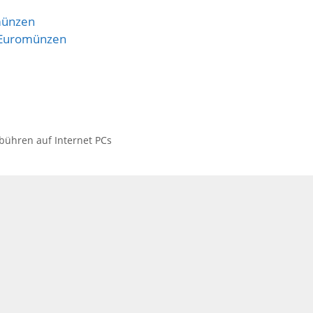
münzen
 Euromünzen
ühren auf Internet PCs