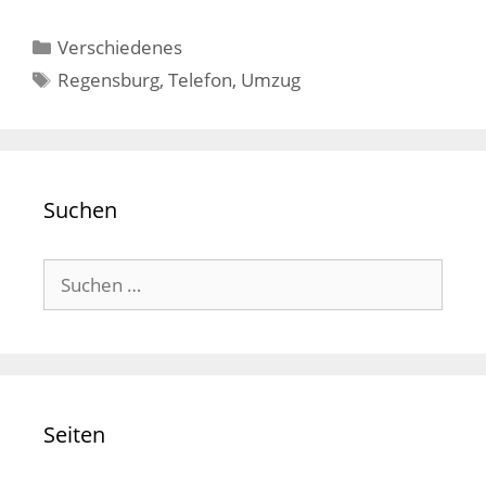
Kategorien
Verschiedenes
Schlagwörter
Regensburg
,
Telefon
,
Umzug
Suchen
Suchen
nach:
Seiten