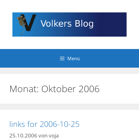
Zum
Inhalt
springen
Menü
Monat:
Oktober 2006
links for 2006-10-25
25.10.2006
von
voja