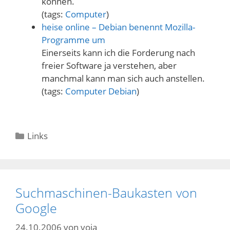
können.
(tags:
Computer
)
heise online – Debian benennt Mozilla-
Programme um
Einerseits kann ich die Forderung nach
freier Software ja verstehen, aber
manchmal kann man sich auch anstellen.
(tags:
Computer
Debian
)
Kategorien
Links
Suchmaschinen-Baukasten von
Google
24.10.2006
von
voja