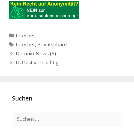
Kategorien
Internet
Schlagwörter
Internet
,
Privatsphäre
Domain-News (6)
DU bist verdächtig!
Suchen
Suchen
nach: