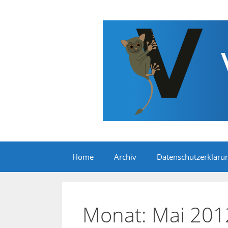
Zum
Inhalt
springen
Home
Archiv
Datenschutzerkläru
Monat:
Mai 201