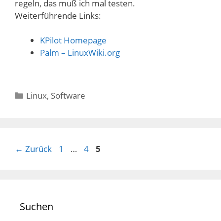
regeln, das muß ich mal testen.
Weiterführende Links:
KPilot Homepage
Palm – LinuxWiki.org
Kategorien
Linux
,
Software
Seite
Seite
Seite
←
Zurück
1
…
4
5
Suchen