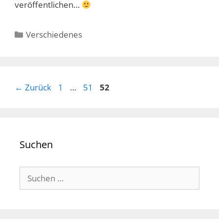
veröffentlichen…
Kategorien
Verschiedenes
Seite
Seite
Seite
←
Zurück
1
…
51
52
Suchen
Suchen
nach: