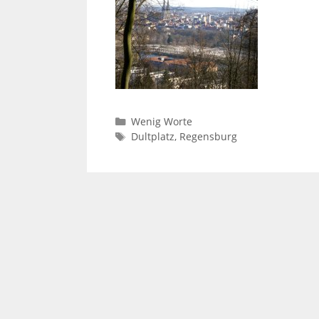
Kategorien
Wenig Worte
Schlagwörter
Dultplatz
,
Regensburg