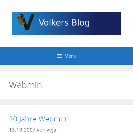
Zum
Inhalt
springen
Menü
Webmin
10 Jahre Webmin
13.10.2007
von
voja