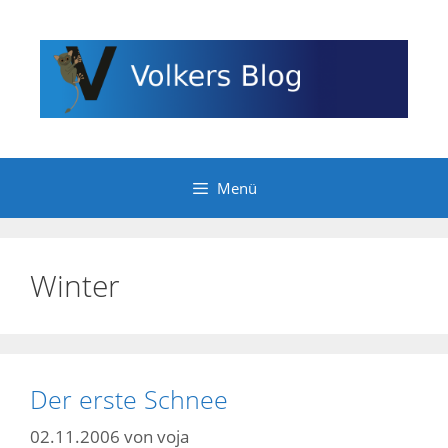
Zum
Inhalt
springen
Menü
Winter
Der erste Schnee
02.11.2006
von
voja