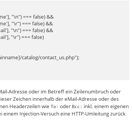
'], "\n") === false) &&

'], "\r") === false) &&

l'], "\n") === false) &&

'], "\r") === false)

mainname]/catalog/contact_us.php");

eMail-Adresse oder im Betreff ein Zeilenumbruch oder
dieser Zeichen innerhalb der eMail-Adresse oder des
genen Headerzeilen wie
oder
inkl. einem eigenen
To:
Bcc:
ei einem Injection-Versuch eine HTTP-Umleitung zurück