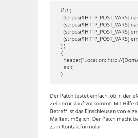
    if (! (

      (strpos($HTTP_POST_VARS['name
      (strpos($HTTP_POST_VARS['name
      (strpos($HTTP_POST_VARS['emai
      (strpos($HTTP_POST_VARS['email
    ) )

    {

      header("Location: http://[Do
      exit;

    }
Der Patch testet einfach, ob in der 
Zeilenrücklauf vorkommt. Mit Hilfe 
Betreff ist das Einschleusen von ei
Mailtext möglich. Der Patch macht b
zum Kontaktformular.