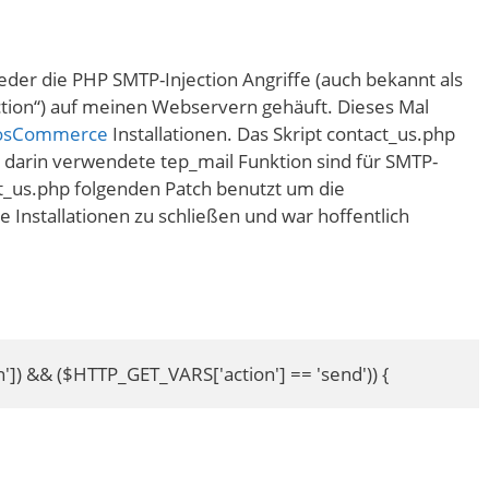
eder die PHP SMTP-Injection Angriffe (auch bekannt als
ction“) auf meinen Webservern gehäuft. Dieses Mal
osCommerce
Installationen. Das Skript contact_us.php
e darin verwendete tep_mail Funktion sind für SMTP-
act_us.php folgenden Patch benutzt um die
 Installationen zu schließen und war hoffentlich
n']) && ($HTTP_GET_VARS['action'] == 'send')) {