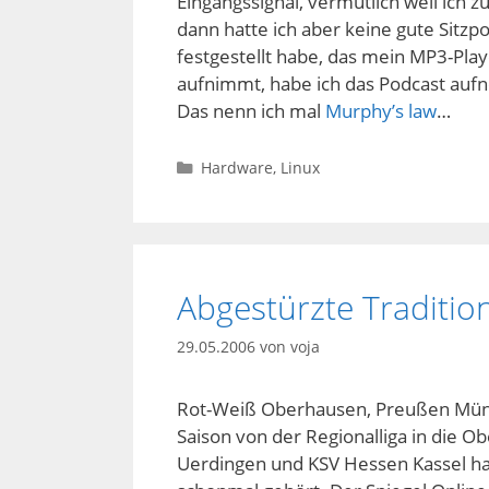
Eingangssignal, vermutlich weil ich z
dann hatte ich aber keine gute Sitz
festgestellt habe, das mein MP3-Player
aufnimmt, habe ich das Podcast au
Das nenn ich mal
Murphy’s law
…
Kategorien
Hardware
,
Linux
Abgestürzte Traditio
29.05.2006
von
voja
Rot-Weiß Oberhausen, Preußen Münst
Saison von der Regionalliga in die 
Uerdingen und KSV Hessen Kassel hab