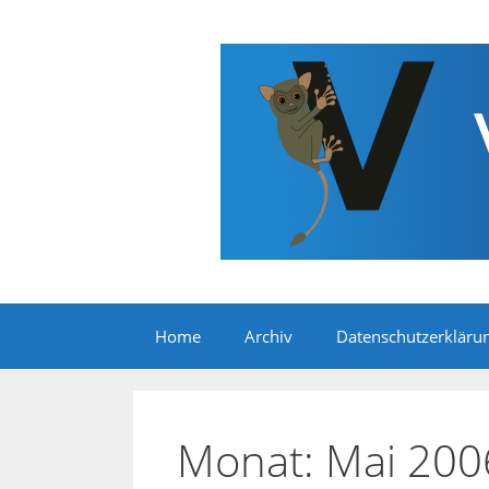
Zum
Inhalt
springen
Home
Archiv
Datenschutzerkläru
Monat:
Mai 200