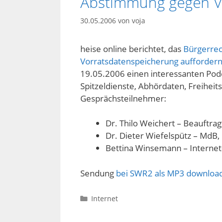
Abstimmung gegen V
30.05.2006
von
voja
heise online berichtet, das
Bürgerrec
Vorratsdatenspeicherung aufforder
19.05.2006 einen interessanten Pod
Spitzeldienste, Abhördaten, Freiheit
Gesprächsteilnehmer:
Dr. Thilo Weichert – Beauftrag
Dr. Dieter Wiefelspütz – MdB,
Bettina Winsemann – Internet-
Sendung
bei SWR2 als MP3 downloa
Kategorien
Internet