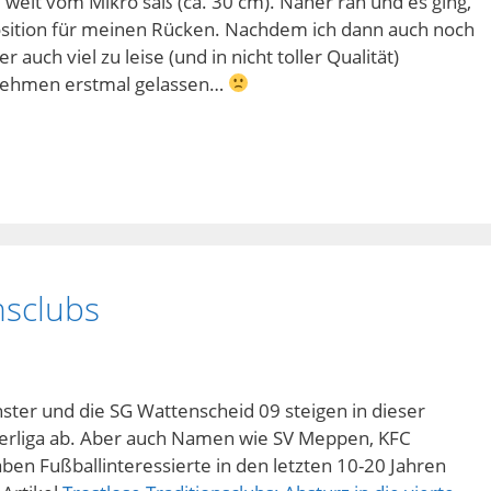
u weit vom Mikro saß (ca. 30 cm). Näher ran und es ging,
position für meinen Rücken. Nachdem ich dann auch noch
 auch viel zu leise (und in nicht toller Qualität)
fnehmen erstmal gelassen…
nsclubs
er und die SG Wattenscheid 09 steigen in dieser
Oberliga ab. Aber auch Namen wie SV Meppen, KFC
en Fußballinteressierte in den letzten 10-20 Jahren