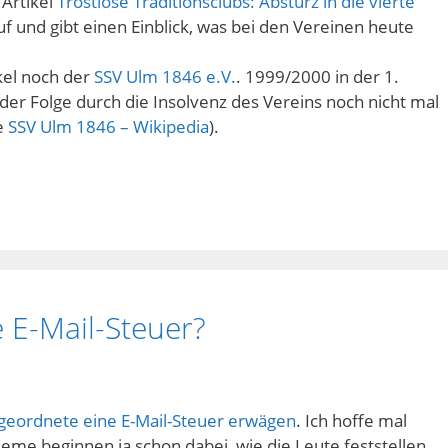
 Artikel
Trostlose Traditionsclubs: Absturz in die vierte
uf und gibt einen Einblick, was bei den Vereinen heute
kel noch der
SSV Ulm 1846 e.V.
. 1999/2000 in der 1.
der Folge durch die Insolvenz des Vereins noch nicht mal
he
SSV Ulm 1846 – Wikipedia
).
 E-Mail-Steuer?
geordnete eine E-Mail-Steuer erwägen
. Ich hoffe mal
bleme beginnen ja schon dabei, wie die Leute feststellen