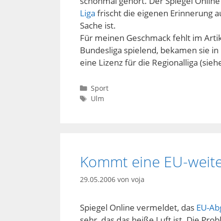
schonmal gehört. Der Spiegel Online
Liga
frischt die eigenen Erinnerung a
Sache ist.
Für meinen Geschmack fehlt im Arti
Bundesliga spielend, bekamen sie in 
eine Lizenz für die Regionalliga (sie
Kategorien
Sport
Schlagwörter
Ulm
Kommt eine EU-weite
29.05.2006
von
voja
Spiegel Online vermeldet, das
EU-Ab
sehr, das das heiße Luft ist. Die Pro