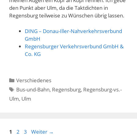
meinen Augen ein Kopf an Kopf rennen. Ich gebe
den Punkt aber Ulm, da die Taktdichten in
Regensburg teilweise zu Wünschen übrig lassen.
DING – Donau-Iller-Nahverkehrsverbund
GmbH
Regensburger Verkehrsverbund GmbH &
Co. KG
Kategorien
Verschiedenes
Schlagwörter
Bus-und-Bahn
,
Regensburg
,
Regensburg-vs.-
Ulm
,
Ulm
Seite
Seite
Seite
1
2
3
Weiter
→