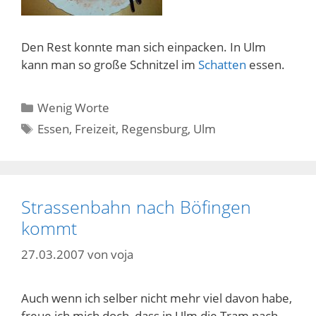
Den Rest konnte man sich einpacken. In Ulm
kann man so große Schnitzel im
Schatten
essen.
Kategorien
Wenig Worte
Schlagwörter
Essen
,
Freizeit
,
Regensburg
,
Ulm
Strassenbahn nach Böfingen
kommt
27.03.2007
von
voja
Auch wenn ich selber nicht mehr viel davon habe,
freue ich mich doch, dass in Ulm die Tram nach