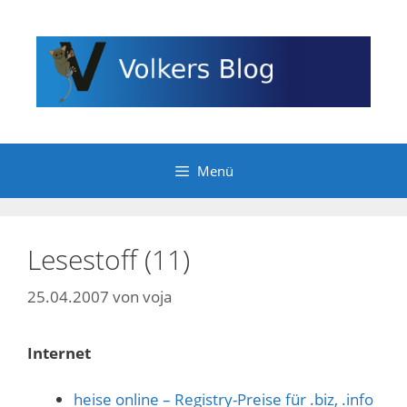
Zum
Inhalt
springen
Menü
Lesestoff (11)
25.04.2007
von
voja
Internet
heise online – Registry-Preise für .biz, .info