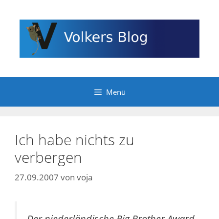
Zum
Inhalt
springen
Menü
Ich habe nichts zu
verbergen
27.09.2007
von
voja
Der niederländische Big Brother Award