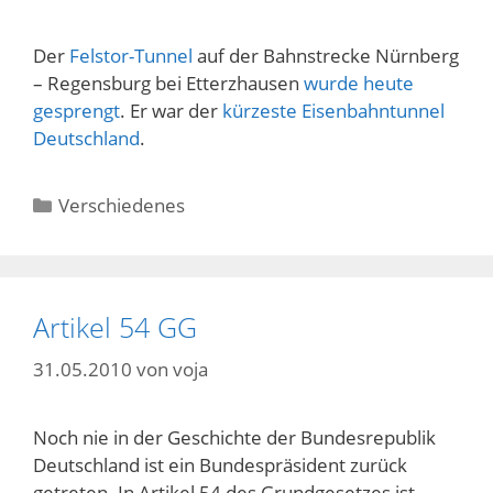
Der
Felstor-Tunnel
auf der Bahnstrecke Nürnberg
– Regensburg bei Etterzhausen
wurde heute
gesprengt
. Er war der
kürzeste Eisenbahntunnel
Deutschland
.
Kategorien
Verschiedenes
Artikel 54 GG
31.05.2010
von
voja
Noch nie in der Geschichte der Bundesrepublik
Deutschland ist ein Bundespräsident zurück
getreten. In Artikel 54 des Grundgesetzes ist