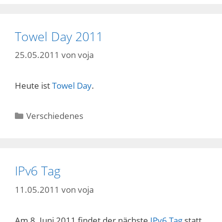
Towel Day 2011
25.05.2011
von
voja
Heute ist
Towel Day
.
Kategorien
Verschiedenes
IPv6 Tag
11.05.2011
von
voja
Am 8. Juni 2011 findet der nächste
IPv6 Tag
statt.