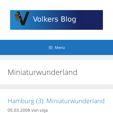
Zum
Inhalt
springen
Menü
Miniaturwunderland
Hamburg (3): Miniaturwunderland
05.03.2008
von
voja