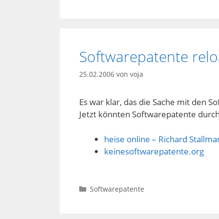
Softwarepatente rel
25.02.2006
von
voja
Es war klar, das die Sache mit den S
Jetzt könnten Softwarepatente durch
heise online – Richard Stall
keinesoftwarepatente.org
Kategorien
Softwarepatente