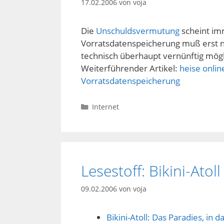
17.02.2006
von
voja
Die
Unschuldsvermutung
scheint im
Vorratsdatenspeicherung muß erst no
technisch überhaupt vernünftig mögli
Weiterführender Artikel:
heise onli
Vorratsdatenspeicherung
Kategorien
Internet
Lesestoff: Bikini-Atoll
09.02.2006
von
voja
Bikini-Atoll: Das Paradies, in