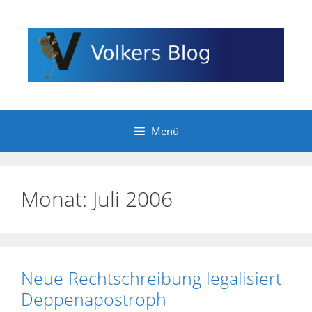
Zum
Inhalt
springen
Menü
Monat:
Juli 2006
Neue Rechtschreibung legalisiert
Deppenapostroph