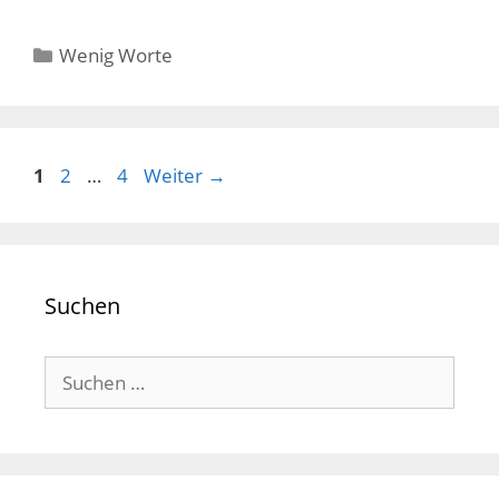
Kategorien
Wenig Worte
Seite
Seite
Seite
1
2
…
4
Weiter
→
Suchen
Suchen
nach: