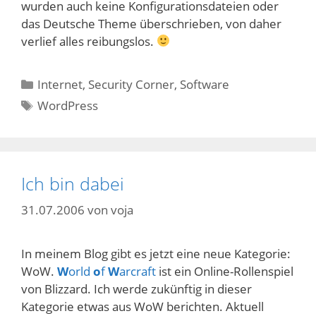
wurden auch keine Konfigurationsdateien oder
das Deutsche Theme überschrieben, von daher
verlief alles reibungslos.
Kategorien
Internet
,
Security Corner
,
Software
Schlagwörter
WordPress
Ich bin dabei
31.07.2006
von
voja
In meinem Blog gibt es jetzt eine neue Kategorie:
WoW.
W
orld
o
f
W
arcraft
ist ein Online-Rollenspiel
von Blizzard. Ich werde zukünftig in dieser
Kategorie etwas aus WoW berichten. Aktuell