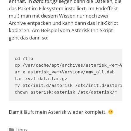
enthält. In
data.tar.gz
liegen dann die Dateien, die
das Paket im Filesystem installiert. Im Endeffekt
muß man mit diesem Wissen nur noch zwei
Archive entpacken und kann dann das Init-Skript
kopieren. Am Beispiel vom Asterisk Init-Skript
geht das dann so:
cd /tmp

cp /var/cache/apt/archives/asterisk_<em>Vers
ar x asterisk_<em>Version</em>_all.deb

tar xvzf data.tar.gz

mv etc/init.d/asterisk /etc/init.d/asterisk

chown asterisk:asterisk /etc/asterisk/*
Damit läuft mein Asterisk wieder komplett.
Kategorien
Linux