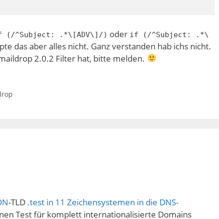
oder
f (/^Subject: .*\[ADV\]/)
if (/^Subject: .*\
te das aber alles nicht. Ganz verstanden hab ichs nicht.
aildrop 2.0.2 Filter hat, bitte melden.
drop
DN
-TLD
.test in 11 Zeichensystemen in die DNS-
nen Test für komplett internationalisierte Domains