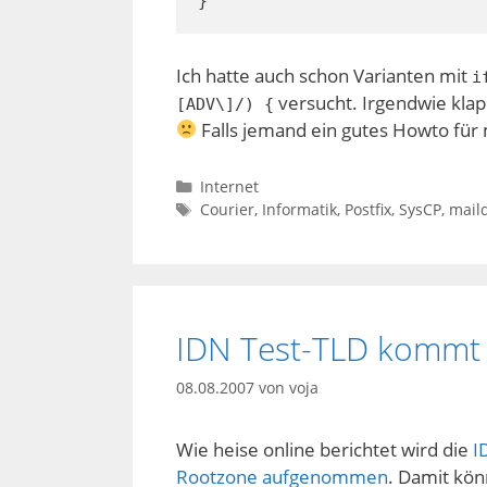
}
Ich hatte auch schon Varianten mit
i
versucht. Irgendwie klapp
[ADV\]/) {
Falls jemand ein gutes Howto für m
Kategorien
Internet
Schlagwörter
Courier
,
Informatik
,
Postfix
,
SysCP
,
mail
IDN Test-TLD kommt
08.08.2007
von
voja
Wie heise online berichtet wird die
I
Rootzone aufgenommen
. Damit kön