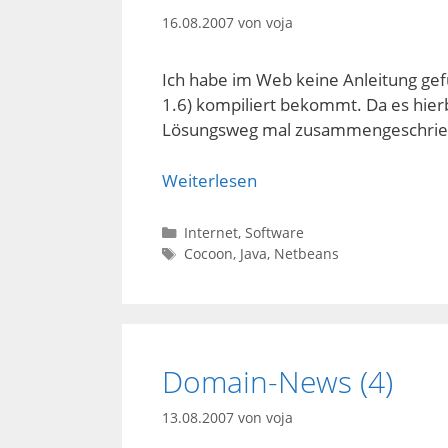
16.08.2007
von
voja
Ich habe im Web keine Anleitung ge
1.6) kompiliert bekommt. Da es hierb
Lösungsweg mal zusammengeschriebe
Weiterlesen
Kategorien
Internet
,
Software
Schlagwörter
Cocoon
,
Java
,
Netbeans
Domain-News (4)
13.08.2007
von
voja