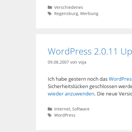
Kategorien
Verschiedenes
Schlagwörter
Regensburg
,
Werbung
WordPress 2.0.11 U
09.08.2007
von
voja
Ich habe gestern noch das
WordPress
Sicherheitslücken geschlossen werd
wieder anzuwenden
. Die neue Versi
Kategorien
Internet
,
Software
Schlagwörter
WordPress