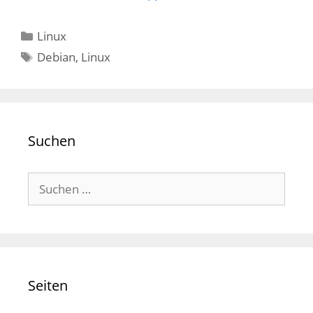
Kategorien
Linux
Schlagwörter
Debian
,
Linux
Suchen
Suchen
nach:
Seiten