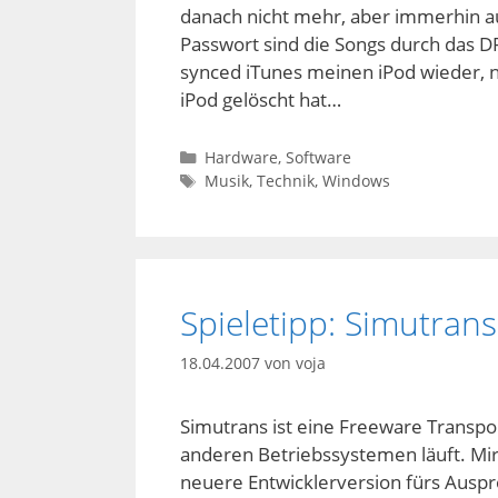
danach nicht mehr, aber immerhin au
Passwort sind die Songs durch das 
synced iTunes meinen iPod wieder, 
iPod gelöscht hat…
Kategorien
Hardware
,
Software
Schlagwörter
Musik
,
Technik
,
Windows
Spieletipp: Simutrans
18.04.2007
von
voja
Simutrans ist eine Freeware Transpor
anderen Betriebssystemen läuft. Mi
neuere Entwicklerversion fürs Auspro