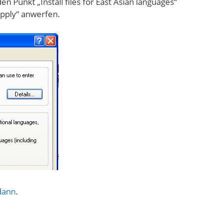
 Punkt „Install files for East Asian languages“
Apply“ anwerfen.
dann
.