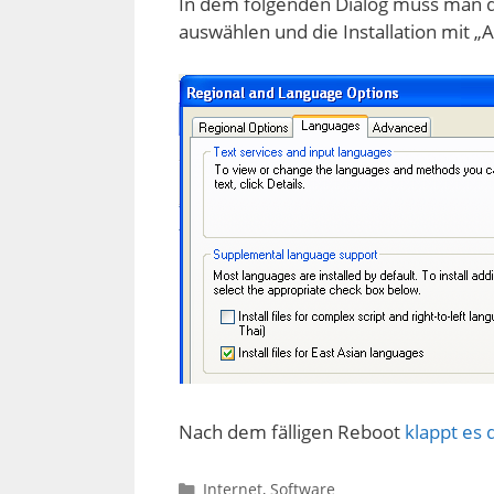
In dem folgenden Dialog muss man den
auswählen und die Installation mit „
Nach dem fälligen Reboot
klappt es 
Kategorien
Internet
,
Software