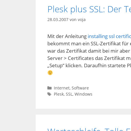
Plesk plus SSL: Der Te
28.03.2007
von
voja
Mit der Anleitung
installing ssl certi
bekommt man ein SSL-Zertifikat für e
war das Zertifikat damit bei mir aber
Server > Certificates das Zertifikat
„Setup“ klicken. Daraufhin startete 
Kategorien
Internet
,
Software
Schlagwörter
Plesk
,
SSL
,
Windows