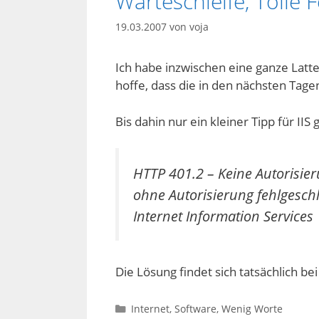
Warteschleife, Tolle
19.03.2007
von
voja
Ich habe inzwischen eine ganze Latt
hoffe, dass die in den nächsten Tag
Bis dahin nur ein kleiner Tipp für II
HTTP 401.2 – Keine Autorisie
ohne Autorisierung fehlgesch
Internet Information Services
Die Lösung findet sich tatsächlich be
Kategorien
Internet
,
Software
,
Wenig Worte