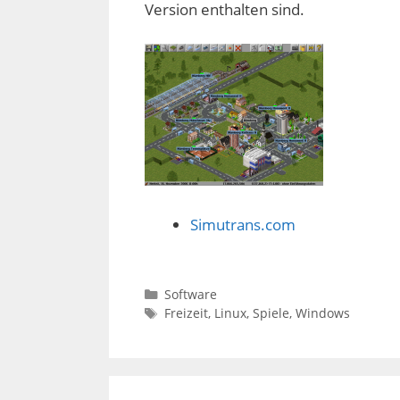
Version enthalten sind.
Simutrans.com
Kategorien
Software
Schlagwörter
Freizeit
,
Linux
,
Spiele
,
Windows