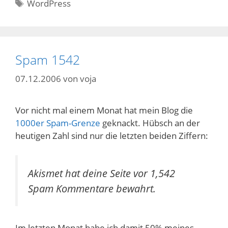
Schlagwörter
WordPress
Spam 1542
07.12.2006
von
voja
Vor nicht mal einem Monat hat mein Blog die
1000er Spam-Grenze
geknackt. Hübsch an der
heutigen Zahl sind nur die letzten beiden Ziffern:
Akismet hat deine Seite vor 1,542
Spam Kommentare bewahrt.
Im letzten Monat habe ich damit 50% meines