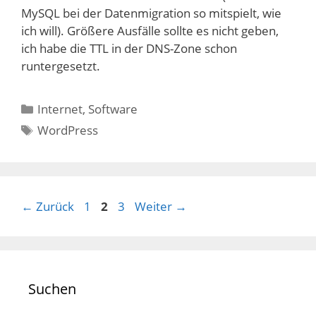
MySQL bei der Datenmigration so mitspielt, wie
ich will). Größere Ausfälle sollte es nicht geben,
ich habe die TTL in der DNS-Zone schon
runtergesetzt.
Kategorien
Internet
,
Software
Schlagwörter
WordPress
Seite
Seite
Seite
←
Zurück
1
2
3
Weiter
→
Suchen