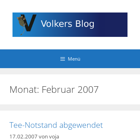
Zum
Inhalt
springen
Menü
Monat:
Februar 2007
Tee-Notstand abgewendet
17.02.2007
von
voja