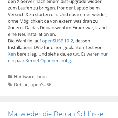
den X-Server nach einem dist-upgrade wieder
zum Laufen zu bringen, fror der Laptop beim
Versuch X zu starten ein. Und das immer wieder,
ohne Möglichkeit da von extern was dran zu
ändern. Da das Debian wohl im Eimer war, stand
eine Neuinstallation an.
Die Wahl fiel auf
openSUSE 10.2
, dessen
Installations-DVD für einen geplanten Test von
Xen
bereit lag. Und siehe da, es tut. Es waren
nur
ein paar Kernel-Optionen nötig
.
Kategorien
Hardware
,
Linux
Schlagwörter
Debian
,
openSUSE
Mal wieder die Debian Schlüssel