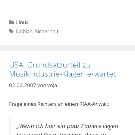
Kategorien
Linux
Schlagwörter
Debian
,
Sicherheit
USA: Grundsatzurteil zu
Musikindustrie-Klagen erwartet
02.02.2007
von
voja
Frage eines Richters an einen RIAA-Anwalt:
„Wenn ich hier ein paar Papiere liegen
lasse und Sie autorisiere, diese zu