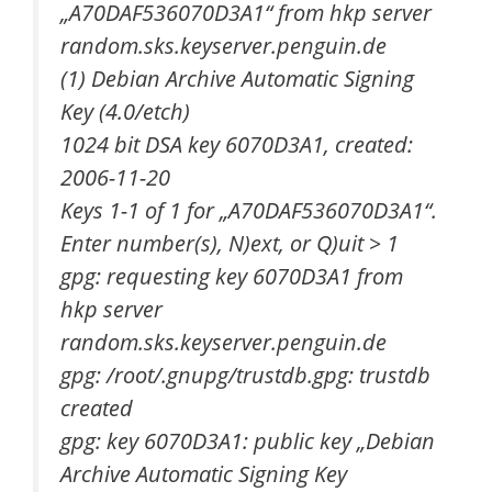
„A70DAF536070D3A1“ from hkp server
random.sks.keyserver.penguin.de
(1) Debian Archive Automatic Signing
Key (4.0/etch)
1024 bit DSA key 6070D3A1, created:
2006-11-20
Keys 1-1 of 1 for „A70DAF536070D3A1“.
Enter number(s), N)ext, or Q)uit > 1
gpg: requesting key 6070D3A1 from
hkp server
random.sks.keyserver.penguin.de
gpg: /root/.gnupg/trustdb.gpg: trustdb
created
gpg: key 6070D3A1: public key „Debian
Archive Automatic Signing Key