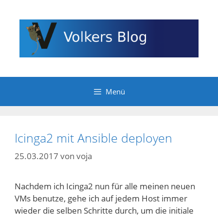
Zum
Inhalt
springen
Menü
Icinga2 mit Ansible deployen
25.03.2017
von
voja
Nachdem ich Icinga2 nun für alle meinen neuen
VMs benutze, gehe ich auf jedem Host immer
wieder die selben Schritte durch, um die initiale