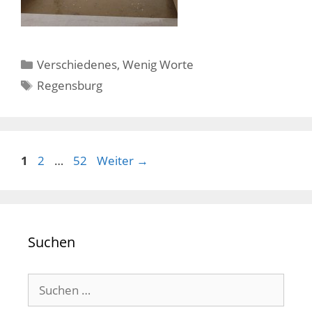
Kategorien
Verschiedenes
,
Wenig Worte
Schlagwörter
Regensburg
Seite
Seite
Seite
1
2
…
52
Weiter
→
Suchen
Suchen
nach: