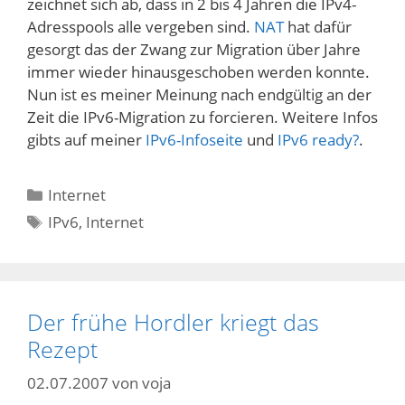
zeichnet sich ab, dass in 2 bis 4 Jahren die IPv4-
Adresspools alle vergeben sind.
NAT
hat dafür
gesorgt das der Zwang zur Migration über Jahre
immer wieder hinausgeschoben werden konnte.
Nun ist es meiner Meinung nach endgültig an der
Zeit die IPv6-Migration zu forcieren. Weitere Infos
gibts auf meiner
IPv6-Infoseite
und
IPv6 ready?
.
Kategorien
Internet
Schlagwörter
IPv6
,
Internet
Der frühe Hordler kriegt das
Rezept
02.07.2007
von
voja