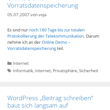
Vorratsdatenspeicherung
05.07.2007
von
voja
Es sind nur
noch 180 Tage bis zur totalen
Protokollierung der Telekommunikation
. Darum
nehme ich an der
Online Demo –
Vorratsdatenspeicherung
teil.
Kategorien
Internet
Schlagwörter
Informatik
,
Internet
,
Privatsphäre
,
Sicherheit
WordPress „Beitrag schreiben“
baut sich langsam auf