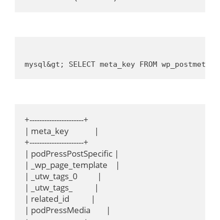
mysql&gt; SELECT meta_key FROM wp_postmeta G
+----------------------+

| meta_key             |

+----------------------+

| podPressPostSpecific |

| _wp_page_template    |

| _utw_tags_0          |

| _utw_tags_           |

| related_id           |

| podPressMedia        |
