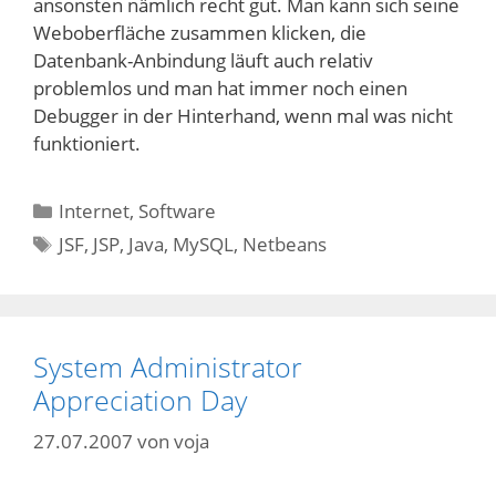
ansonsten nämlich recht gut. Man kann sich seine
Weboberfläche zusammen klicken, die
Datenbank-Anbindung läuft auch relativ
problemlos und man hat immer noch einen
Debugger in der Hinterhand, wenn mal was nicht
funktioniert.
Kategorien
Internet
,
Software
Schlagwörter
JSF
,
JSP
,
Java
,
MySQL
,
Netbeans
System Administrator
Appreciation Day
27.07.2007
von
voja