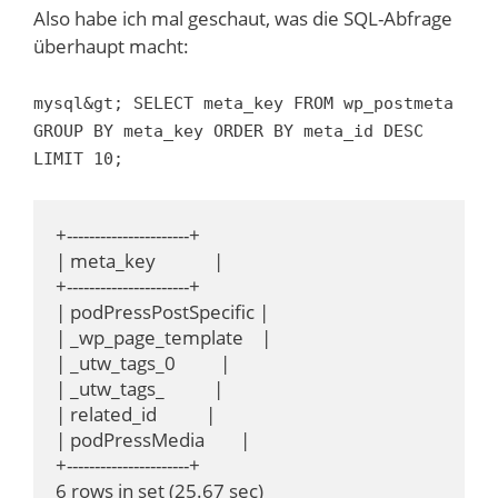
Also habe ich mal geschaut, was die SQL-Abfrage
überhaupt macht:
mysql&gt; SELECT meta_key FROM wp_postmeta
GROUP BY meta_key ORDER BY meta_id DESC
LIMIT 10;
+----------------------+

| meta_key             |

+----------------------+

| podPressPostSpecific |

| _wp_page_template    |

| _utw_tags_0          |

| _utw_tags_           |

| related_id           |

| podPressMedia        |

+----------------------+

6 rows in set (25.67 sec)