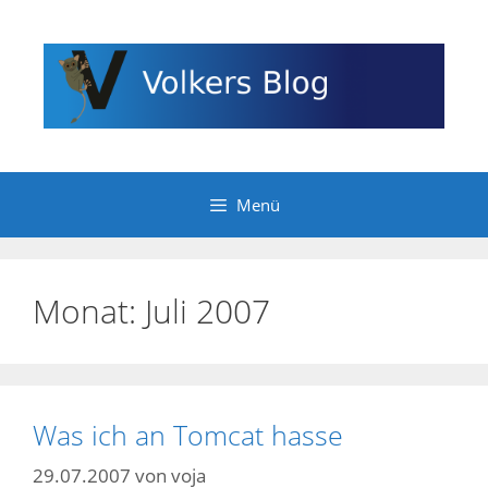
Zum
Inhalt
springen
Menü
Monat:
Juli 2007
Was ich an Tomcat hasse
29.07.2007
von
voja