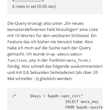
+----------------------+

6 rows in set (0.00 sec)
Die Query erzeugt also unter „Ein neues
benutzerdefiniertes Feld hinzufügen“ eine Liste
mit 10 Werten für den setzbaren Schlüssel. Ein
Feature das ich bisher nie benutzt habe. Also
habe ich mich auf die Suche nach der Query
gemacht. Ich wurde in
wp-admin/admin-
in der Funktion
functions.php
meta_form()
fündig. Also schnell das folgende auskommentiert
und mit 0,8 Sekunden Seiteladezeit (als über 20
Mal schneller :-)) glücklich werden:
/*      $keys = $wpdb->get_col("

                        SELECT meta_key

                        FROM $wpdb->postmeta
