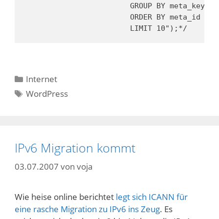
                        GROUP BY meta_key

                        ORDER BY meta_id DESC
                        LIMIT 10");*/
Kategorien
Internet
Schlagwörter
WordPress
IPv6 Migration kommt
03.07.2007
von
voja
Wie heise online berichtet
legt sich ICANN für
eine rasche Migration zu IPv6 ins Zeug
. Es