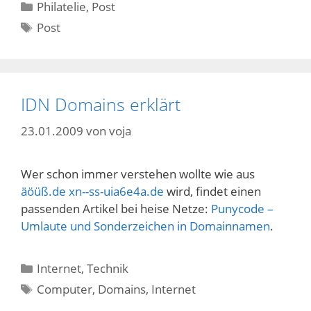
Kategorien
Philatelie
,
Post
Schlagwörter
Post
IDN Domains erklärt
23.01.2009
von
voja
Wer schon immer verstehen wollte wie aus
äöüß.de
xn--ss-uia6e4a.de
wird, findet einen
passenden Artikel bei heise Netze:
Punycode –
Umlaute und Sonderzeichen in Domainnamen
.
Kategorien
Internet
,
Technik
Schlagwörter
Computer
,
Domains
,
Internet