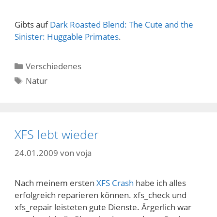
Gibts auf
Dark Roasted Blend: The Cute and the
Sinister: Huggable Primates
.
Kategorien
Verschiedenes
Schlagwörter
Natur
XFS lebt wieder
24.01.2009
von
voja
Nach meinem ersten
XFS Crash
habe ich alles
erfolgreich reparieren können. xfs_check und
xfs_repair leisteten gute Dienste. Ärgerlich war