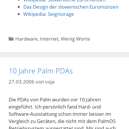
Das Design der slowenischen Euromünzen
Wikipedia: Seigniorage
Kategorien
Hardware
,
Internet
,
Wenig Worte
10 Jahre Palm PDAs
27.03.2006
von
voja
Die PDAs von Palm wurden vor 10 Jahren
eingeführt. Ich persönlich fand Hard- und
Software-Ausstattung schon immer besser im
Vergleich zu Geräten, die nicht mit dem PalmOS
Betriebssystem ausgestattet sind. Mir sind auch