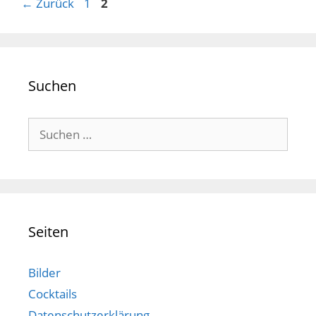
Seite
Seite
←
Zurück
1
2
Suchen
Suchen
nach:
Seiten
Bilder
Cocktails
Datenschutzerklärung