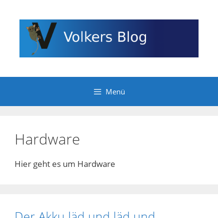
Zum
Inhalt
springen
Menü
Hardware
Hier geht es um Hardware
Der Akku läd und läd und …