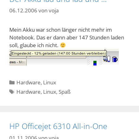
06.12.2006
von
voja
Mein Akku war schon länger nicht mehr im
Notebook. Das er dann aber 147 Stunden laden
soll, glaube ich nicht.
Kategorien
Hardware
,
Linux
Schlagwörter
Hardware
,
Linux
,
Spaß
HP Officejet 6310 All-in-One
01.11.2006
von
voja