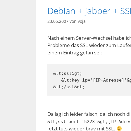
Debian + jabber + SS
23.05.2007
von
voja
Nach einem Server-Wechsel habe ich 
Probleme das SSL wieder zum Laufen 
einem Eintrag getan sei:
&lt;ssl&gt;

   &lt;key ip='[IP-Adresse]'&g
&lt;/ssl&gt;
Da lag ich leider falsch, da ich noch d
&lt;ssl port='5223'&gt;[IP-Adre
Jetzt tuts wieder brav mit SSL.