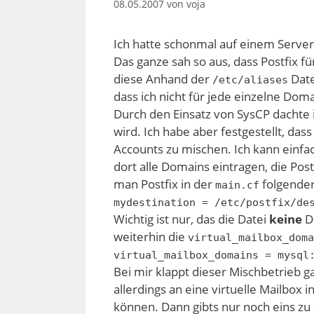
08.05.2007
von
voja
Ich hatte schonmal auf einem Server
Das ganze sah so aus, dass Postfix 
diese Anhand der
Date
/etc/aliases
dass ich nicht für jede einzelne Do
Durch den Einsatz von SysCP dachte i
wird. Ich habe aber festgestellt, das
Accounts zu mischen. Ich kann einfa
dort alle Domains eintragen, die Post
man Postfix in der
folgende
main.cf
mydestination = /etc/postfix/de
Wichtig ist nur, das die Datei
keine
Do
weiterhin die
virtual_mailbox_doma
virtual_mailbox_domains = mysql
Bei mir klappt dieser Mischbetrieb ga
allerdings an eine virtuelle Mailbox 
können. Dann gibts nur noch eins zu