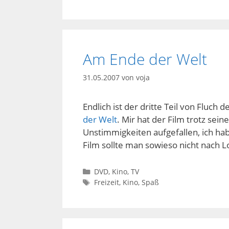
Am Ende der Welt
31.05.2007
von
voja
Endlich ist der dritte Teil von Fluch d
der Welt
. Mir hat der Film trotz sein
Unstimmigkeiten aufgefallen, ich ha
Film sollte man sowieso nicht nach 
Kategorien
DVD, Kino, TV
Schlagwörter
Freizeit
,
Kino
,
Spaß