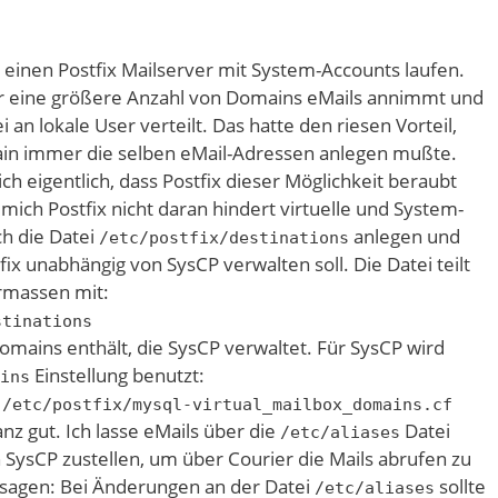
 einen Postfix Mailserver mit System-Accounts laufen.
für eine größere Anzahl von Domains eMails annimmt und
i an lokale User verteilt. Das hatte den riesen Vorteil,
main immer die selben eMail-Adressen anlegen mußte.
ch eigentlich, dass Postfix dieser Möglichkeit beraubt
s mich Postfix nicht daran hindert virtuelle und System-
ch die Datei
anlegen und
/etc/postfix/destinations
fix unabhängig von SysCP verwalten soll. Die Datei teilt
rmassen mit:
stinations
mains enthält, die SysCP verwaltet. Für SysCP wird
Einstellung benutzt:
ins
:/etc/postfix/mysql-virtual_mailbox_domains.cf
nz gut. Ich lasse eMails über die
Datei
/etc/aliases
in SysCP zustellen, um über Courier die Mails abrufen zu
 sagen: Bei Änderungen an der Datei
sollte
/etc/aliases