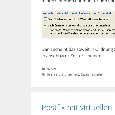
In den Optionen hat man für den Pa
Dann scheint das soweit in Ordnung 
in absehbarer Zeit erscheinen.
Kategorien
WoW
Schlagwörter
Freizeit
,
Sicherheit
,
Spaß
,
Spiele
Postfix mit virtuell