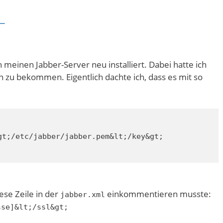
L
meinen Jabber-Server neu installiert. Dabei hatte ich
zu bekommen. Eigentlich dachte ich, dass es mit so
t;/etc/jabber/jabber.pem&lt;/key&gt;

iese Zeile in der
einkommentieren musste:
jabber.xml
sse]&lt;/ssl&gt;