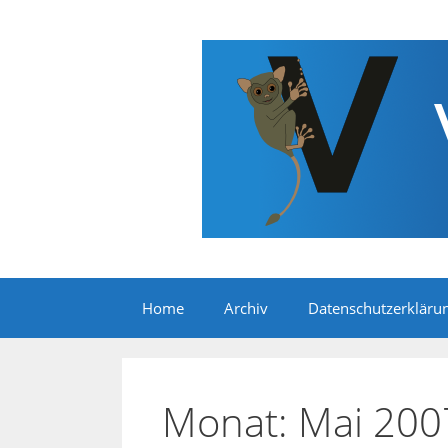
Zum
Inhalt
springen
Home
Archiv
Datenschutzerkläru
Monat:
Mai 200