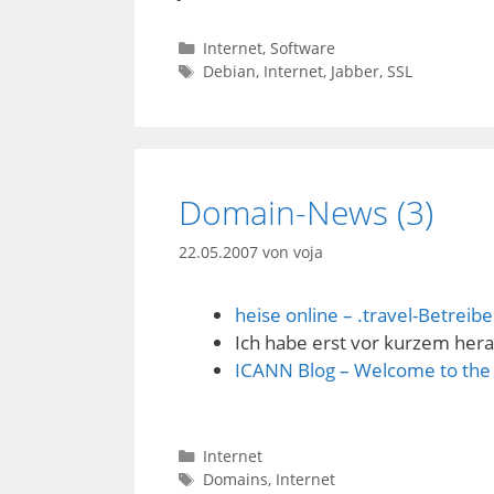
Kategorien
Internet
,
Software
Schlagwörter
Debian
,
Internet
,
Jabber
,
SSL
Domain-News (3)
22.05.2007
von
voja
heise online – .travel-Betreibe
Ich habe erst vor kurzem her
ICANN Blog – Welcome to the 
Kategorien
Internet
Schlagwörter
Domains
,
Internet