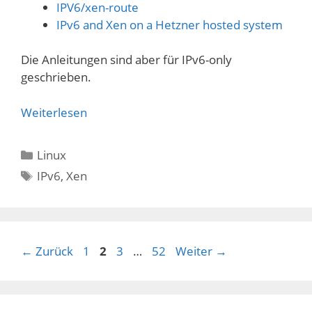
IPV6/xen-route
IPv6 and Xen on a Hetzner hosted system
Die Anleitungen sind aber für IPv6-only
geschrieben.
Weiterlesen
Kategorien
Linux
Schlagwörter
IPv6
,
Xen
Seite
Seite
Seite
Seite
←
Zurück
1
2
3
…
52
Weiter
→