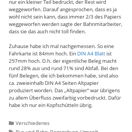
nur ein kleiner Teil bedruckt, der Rest wird
weggeworfen. Darauf angesprochen, dass es ja
wohl nicht sein kann, dass immer 2/3 des Papiers
weggeworfen werden sagte der Bahnmitarbeiter,
dass sie das auch nicht toll finden.
Zuhause habe ich mal nachgemessen. So eine
Fahrkarte ist 84mm hoch. Ein
DIN A4 Blatt
ist
297mm hoch. D.h. der eigentliche Beleg macht
rund 28% aus und rund 71% sind Abfall. Bei den
fünf Belegen, die ich bekommen habe, sind also
ca. zweieinhalb DIN A4 Seiten Altpapier
produziert worden. Das „Altpapier“ war übrigens
zu allem Überfluss zweifarbig vorbedruckt. Dafür
habe ich nur ein Kopfschütteln übrig.
Kategorien
Verschiedenes
Schlagwörter
Bus-und-Bahn
,
Regensburg
,
Umwelt