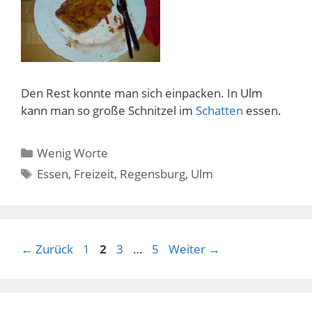
Den Rest konnte man sich einpacken. In Ulm
kann man so große Schnitzel im
Schatten
essen.
Kategorien
Wenig Worte
Schlagwörter
Essen
,
Freizeit
,
Regensburg
,
Ulm
Seite
Seite
Seite
Seite
←
Zurück
1
2
3
…
5
Weiter
→